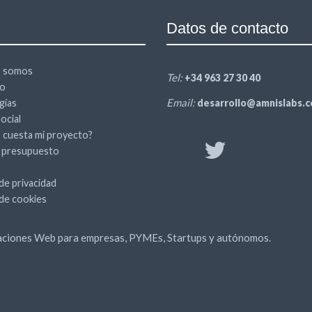
Datos de contacto
s somos
Tel:
+34 963 27 30 40
io
Email:
gías
desarrollo@amnislabs.
ocial
 cuesta mi proyecto?
r presupuesto
 de privacidad
 de cookies
caciones Web para empresas, PYMEs, Startups y autónomos.