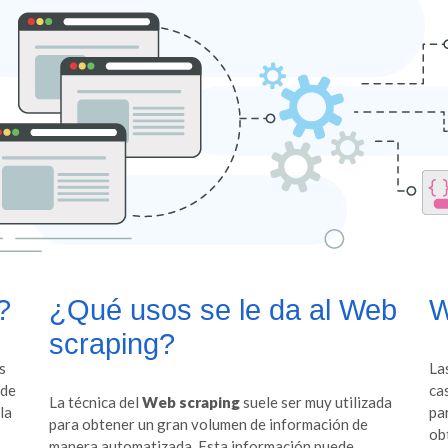
?
¿Qué usos se le da al Web
W
scraping?
s
La
 de
ca
La técnica del
Web scraping
suele ser muy utilizada
la
pa
para obtener un gran volumen de información de
ob
manera automatizada. Esta información puede