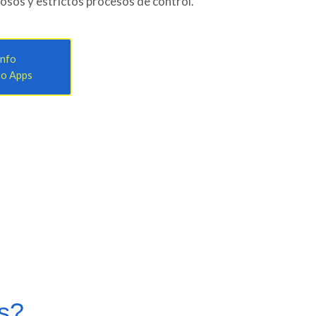
osos y estrictos procesos de control.
info
lo Apps
os?