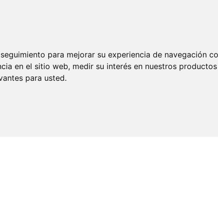
 y desarrollo
Tiendas online
Hosting
Sobre nosotros
Portf
e seguimiento para mejorar su experiencia de navegación con
cia en el sitio web
,
medir su interés en nuestros productos 
vantes para usted
.