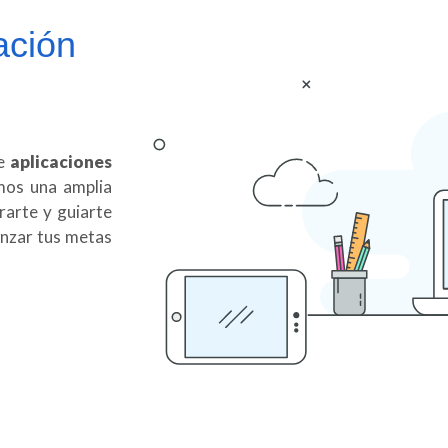
ación
de
aplicaciones
mos una amplia
arte y guiarte
anzar tus metas