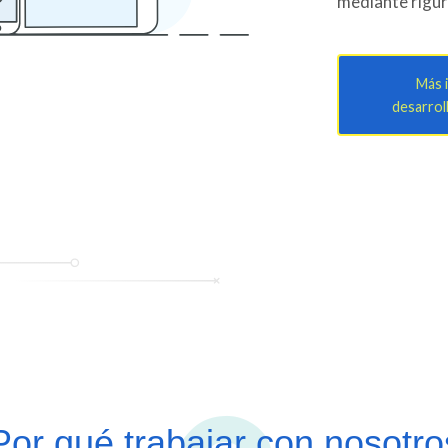
mediante rigur
Más 
desarrol
or qué trabajar con nosotr